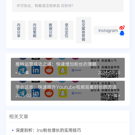
许可协议。转载请注明来自
买粉呀
！
社
内
内
数
受
交
容
容
据
众
媒
Instagram
分
策
分
定
体
享
略
析
位
营
销
推特运营成功之道：快速增加粉丝的策略
« 上一篇
2025-02-25
学会这些：快速提升Youtube视频观看时长的方法
2025-02-25
下一篇 »
相关文章
深度剖析：Ins粉丝增长的实用技巧