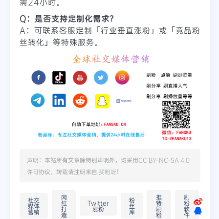
需24小时。
Q：是否支持定制化需求？
A：可联系客服定制「行业垂直涨粉」或「竞品粉
丝转化」等特殊服务。
声明：本站所有文章除特别声明外，均采用
CC BY-NC-SA 4.0
许可协议。转载请注明来自
买粉呀
！
网
推
刷
社交
粉
红
Twitter
特
粉
媒体
丝
打
涨粉
刷
软
营销
库
造
粉
件