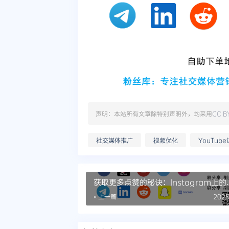
声明：本站所有文章除特别声明外，均采用
CC B
社交媒体推广
视频优化
YouTub
获取更多点赞的秘诀：Instagram上的
hashtags如何发挥作用
« 上一篇
2025