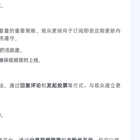
性。
看量的重要策略。观众更倾向于订阅那些定期更新内
格遵守。
众的活跃度。
，确保视频按时上线。
法。通过
回复评论
和
发起投票
等方式，与观众建立更
。
动。
绝佳平台。通过
分享视频链接
和
与粉丝互动
，你可以将