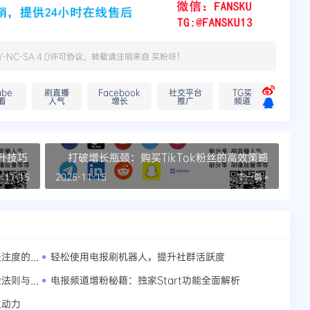
Y-NC-SA 4.0
许可协议。转载请注明来自
买粉呀
！
ube
刷直播
Facebook
社交平台
TG买
看
人气
增长
推广
频道
提升技巧
打破增长瓶颈：购买TikTok粉丝的高效策略
-11-15
2025-11-15
下一篇 »
Telegram频道内容优化：提高互动率和关注度的有效途径
轻松使用电报刷机器人，提升社群活跃度
打造热门Telegram频道：成员扩张的黄金法则与实践
电报频道增粉秘籍：独家Start功能全面解析
生动力