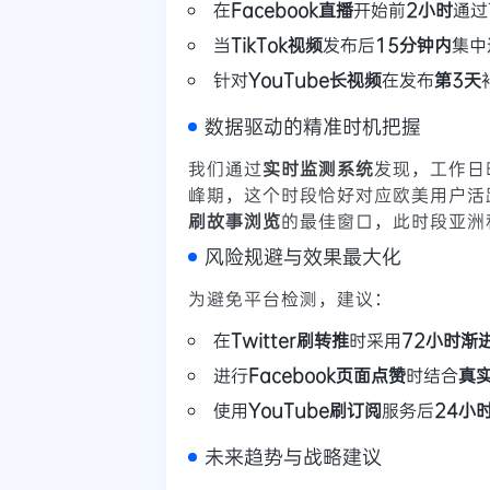
在
Facebook直播
开始前
2小时
通过
当
TikTok视频
发布后
15分钟内
集中
针对
YouTube长视频
在发布
第3天
数据驱动的精准时机把握
我们通过
实时监测系统
发现，工作日
峰期，这个时段恰好对应欧美用户活
刷故事浏览
的最佳窗口，此时段亚洲
风险规避与效果最大化
为避免平台检测，建议：
在
Twitter刷转推
时采用
72小时渐
进行
Facebook页面点赞
时结合
真
使用
YouTube刷订阅
服务后
24小
未来趋势与战略建议