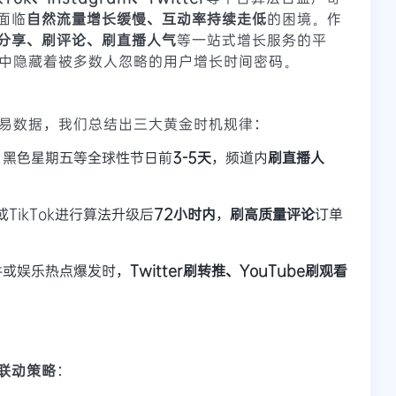
面临
自然流量增长缓慢、互动率持续走低
的困境。作
分享、刷评论、刷直播人气
等一站式增长服务的平
中隐藏着被多数人忽略的用户增长时间密码。
易数据，我们总结出三大黄金时机规律：
、黑色星期五等全球性节日前
3-5天
，频道内
刷直播人
m或TikTok进行算法升级后
72小时内
，
刷高质量评论
订单
件或娱乐热点爆发时，
Twitter刷转推、YouTube刷观看
联动策略
：