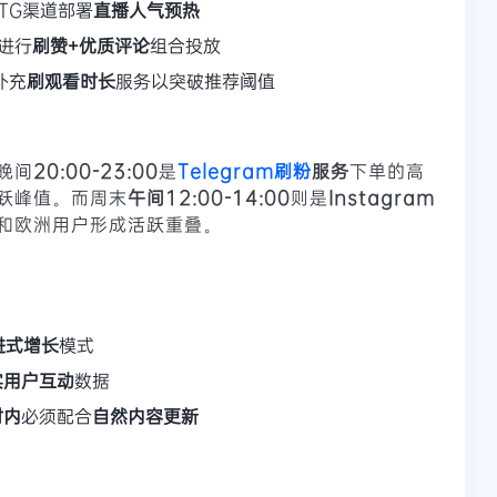
TG渠道部署
直播人气预热
进行
刷赞+优质评论
组合投放
补充
刷观看时长
服务以突破推荐阈值
晚间
20:00-23:00
是
Telegram刷粉
服务
下单的高
跃峰值。而周末
午间12:00-14:00
则是
Instagram
和欧洲用户形成活跃重叠。
进式增长
模式
实用户互动
数据
时内
必须配合
自然内容更新