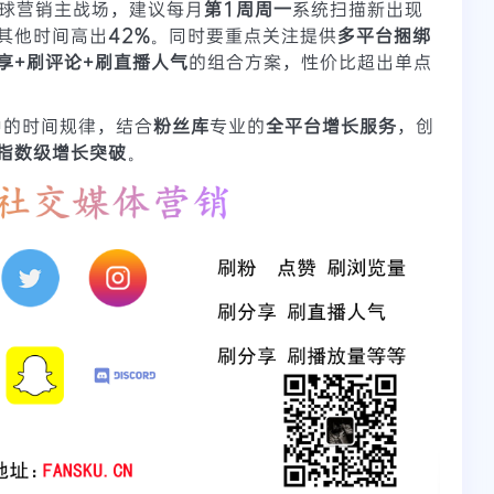
球营销主战场，建议每月
第1周周一
系统扫描新出现
其他时间高出
42%
。同时要重点关注提供
多平台捆绑
享+刷评论+刷直播人气
的组合方案，性价比超出单点
中的时间规律，结合
粉丝库
专业的
全平台增长服务
，创
指数级增长突破
。