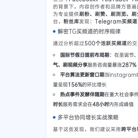
的背景下，内容创作者和品牌方普遍
为专业提供
刷粉、刷赞、刷浏览、刷
台，
粉丝库
发现：
Telegram买频道
解密TG买频道的时序规律
通过分析超过
500个活跃买频道
的交
国际节假日提前布局期
：在圣诞节
气、刷视频分享
服务咨询量暴涨
287%
平台算法更新窗口期
当Instagra
量呈现
156%
的环比增长
热点事件发酵伴随期
在重大社会事
时长
服务需求会在
48小时
内形成峰值
多平台协同增长实战策略
基于这些发现，我们建议采用
跨平台